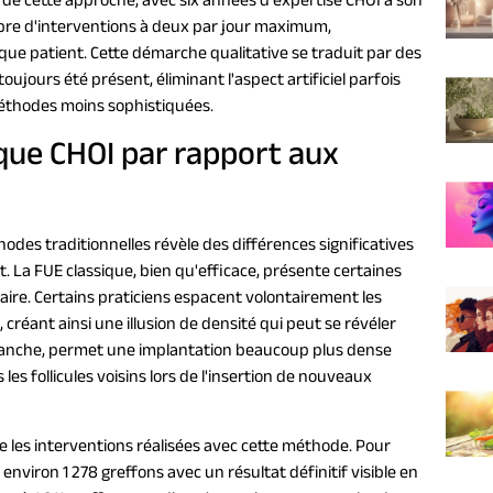
 de cette approche, avec six années d'expertise CHOI à son
mbre d'interventions à deux par jour maximum,
que patient. Cette démarche qualitative se traduit par des
ujours été présent, éliminant l'aspect artificiel parfois
 méthodes moins sophistiquées.
que CHOI par rapport aux
odes traditionnelles révèle des différences significatives
t. La FUE classique, bien qu'efficace, présente certaines
aire. Certains praticiens espacent volontairement les
créant ainsi une illusion de densité qui peut se révéler
vanche, permet une implantation beaucoup plus dense
les follicules voisins lors de l'insertion de nouveaux
 les interventions réalisées avec cette méthode. Pour
r environ 1 278 greffons avec un résultat définitif visible en