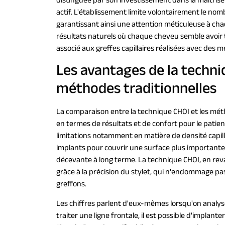
distinguée par son investissement dans la maîtrise
actif. L'établissement limite volontairement le no
garantissant ainsi une attention méticuleuse à cha
résultats naturels où chaque cheveu semble avoir to
associé aux greffes capillaires réalisées avec des
Les avantages de la techni
méthodes traditionnelles
La comparaison entre la technique CHOI et les méth
en termes de résultats et de confort pour le patien
limitations notamment en matière de densité capill
implants pour couvrir une surface plus importante, 
décevante à long terme. La technique CHOI, en re
grâce à la précision du stylet, qui n'endommage pas 
greffons.
Les chiffres parlent d'eux-mêmes lorsqu'on analyse
traiter une ligne frontale, il est possible d'implante