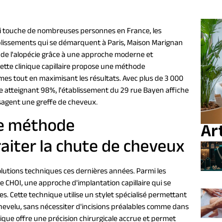
ui touche de nombreuses personnes en France, les
établissements qui se démarquent à Paris, Maison Marignan
de l'alopécie grâce à une approche moderne et
cette clinique capillaire propose une méthode
mes tout en maximisant les résultats. Avec plus de 3 000
e atteignant 98%, l'établissement du 29 rue Bayen affiche
isagent une greffe de cheveux.
ne méthode
Art
raiter la chute de cheveux
volutions techniques ces dernières années. Parmi les
e CHOI, une approche d'implantation capillaire qui se
s. Cette technique utilise un stylet spécialisé permettant
chevelu, sans nécessiter d'incisions préalables comme dans
ique offre une précision chirurgicale accrue et permet