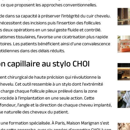
 à ce que proposent les approches conventionnelles.
 dans sa capacité à préserver l'intégrité du cuir chevelu.
essitent des incisions puis l'insertion des follicules
es deux opérations en un seul geste fluide et contrôlé.
ismes tissulaires, favorise une cicatrisation plus rapide
toires. Les patients bénéficient ainsi d'une convalescence
otidiennes dans des délais réduits.
n capillaire au stylo CHOI
nt chirurgical de haute précision qui révolutionne la
hevelu. Cet outil ressemble à un stylo dont l'extrémité
n charge chaque follicule pileux prélevé dans la zone
ocède à l'implantation en une seule action. Cette
ondeur, l'angle et la direction de chaque cheveu implanté,
se naturelle des cheveux du patient.
 une formation spécialisée. À Paris, Maison Marignan s'est