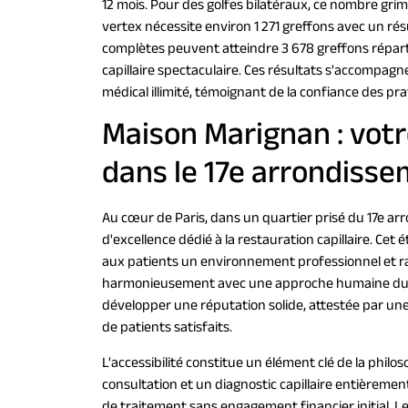
12 mois. Pour des golfes bilatéraux, ce nombre grim
vertex nécessite environ 1 271 greffons avec un résu
complètes peuvent atteindre 3 678 greffons répart
capillaire spectaculaire. Ces résultats s'accompagne
médical illimité, témoignant de la confiance des prat
Maison Marignan : votr
dans le 17e arrondisse
Au cœur de Paris, dans un quartier prisé du 17e ar
d'excellence dédié à la restauration capillaire. Cet
aux patients un environnement professionnel et ra
harmonieusement avec une approche humaine du soi
développer une réputation solide, attestée par une 
de patients satisfaits.
L'accessibilité constitue un élément clé de la phil
consultation et un diagnostic capillaire entièremen
de traitement sans engagement financier initial. L