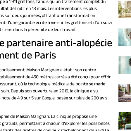
pe à 1 911 greffons, tandis qu'un traitement complet du
ltat définitif en 18 mois. Les interventions les plus
is sur deux journées, offrant une transformation
nt d'une garantie écrite à vie sur les greffons et d'un suivi
iciens dans la pérennité de leur travail.
e partenaire anti-alopécie
ment de Paris
rondissement, Maison Marignan a établi son centre
 établissement de 450 mètres carrés a été conçu pour offrir
ssurant, où la technologie médicale de pointe se marie
n. Depuis son ouverture en 2019, la clinique a su
note de 4,9 sur 5 sur Google, basée sur plus de 200 avis
osophie de Maison Marignan. La clinique propose une
t gratuits, permettant à chacun d'explorer les possibilités
es tarifs des greffes de cheveux s'échelonnent de 3 500 à